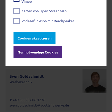
Vimeo
Für Sie erreichbar
Karten von Open Street Map
Vorlesefunktion mit Readspeaker
Sandra Vorwieger
Werbetechnik / Öffentlichkeitsarbeit
Cookies akzeptieren
T: +49 36625 606-1235
Nur notwendige Cookies
sandra.vorwieger@vogtlandwerke.de
Sven Goldschmidt
Werbetechnik
T: +49 36625 606-1236
sven.goldschmidt@vogtlandwerke.de